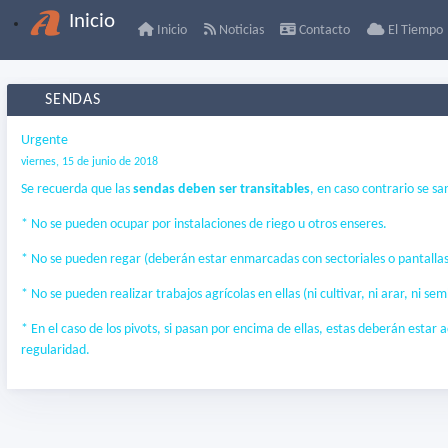
Inicio
Inicio
Noticias
Contacto
El Tiempo
SENDAS
Urgente
viernes, 15 de junio de 2018
Se recuerda que las
sendas deben ser transitables
, en caso contrario se sa
* No se pueden ocupar por instalaciones de riego u otros enseres.
* No se pueden regar (deberán estar enmarcadas con sectoriales o pantallas
* No se pueden realizar trabajos agrícolas en ellas (ni cultivar, ni arar, ni se
* En el caso de los pivots, si pasan por encima de ellas, estas deberán estar
regularidad.