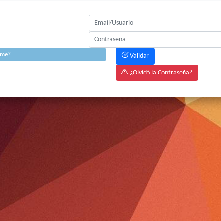
rme?
Validar
¿Olvidó la Contraseña?